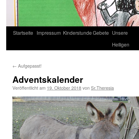
Startseite
Impressum
Kinderstunde
Gebete
Unsere
Heiligen
←
Aufgepasst!
Adventskalender
Veröffentlicht am
19. Oktober 2018
von
Sr.Theresia