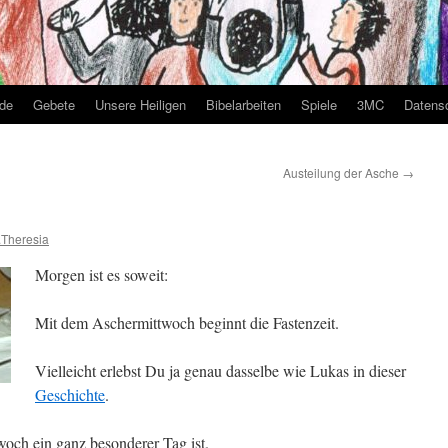
nde
Gebete
Unsere Heiligen
Bibelarbeiten
Spiele
3MC
Datens
Austeilung der Asche
→
.Theresia
Morgen ist es soweit:
Mit dem Aschermittwoch beginnt die Fastenzeit.
Vielleicht erlebst Du ja genau dasselbe wie Lukas in dieser
Geschichte
.
woch ein ganz besonderer Tag ist.